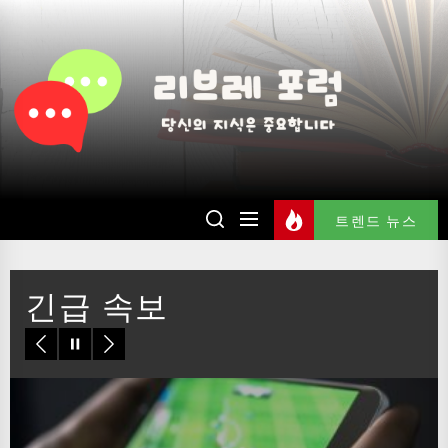
Skip
to
리
the
content
브
레
포
럼
트렌드 뉴스
긴급 속보