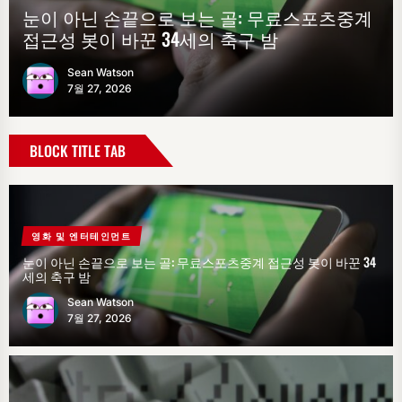
눈이 아닌 손끝으로 보는 골: 무료스포츠중계
정보가 넘치는 시대에 필요한 웹 탐색 습관의
토지노솔루션 시장의 성장과 온라인 카지노
가정과 정원
비즈니스 및 금융
접근성 봇이 바꾼 34세의 축구 밤
변화
운영 전략의 변화
CU-TV 스포츠 생중계 시청자 패턴 분석
아바트레이드에서 유럽 통화 거래하는 법
Sean Watson
Sean Watson
Sean Watson
Sean Watson
Sean Watson
7월 27, 2026
7월 25, 2026
5월 18, 2026
11월 29, 2025
11월 8, 2025
BLOCK TITLE TAB
영화 및 엔터테인먼트
눈이 아닌 손끝으로 보는 골: 무료스포츠중계 접근성 봇이 바꾼 34
세의 축구 밤
Sean Watson
7월 27, 2026