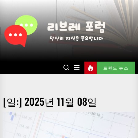
Skip
to
리
the
브
content
레
포
럼
트렌드 뉴스
[일:]
2025년 11월 08일