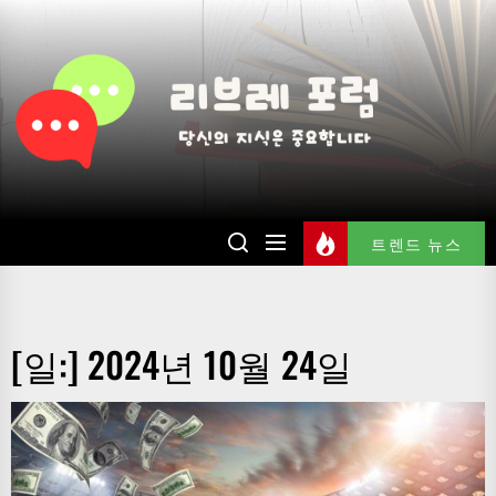
Skip
to
리
the
브
content
레
포
럼
트렌드 뉴스
[일:]
2024년 10월 24일