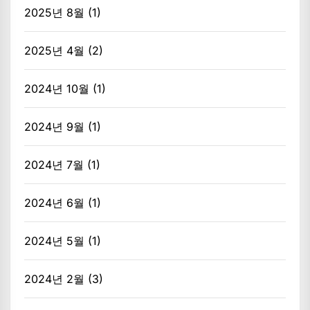
2025년 8월
(1)
2025년 4월
(2)
2024년 10월
(1)
2024년 9월
(1)
2024년 7월
(1)
2024년 6월
(1)
2024년 5월
(1)
2024년 2월
(3)