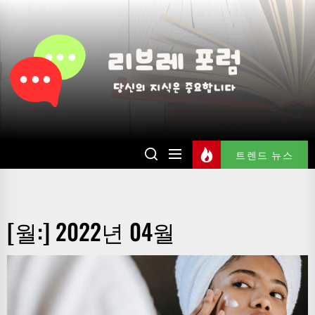
Skip
to
리
the
브
content
레
포
럼
트렌드 뉴스
[월:]
2022년 04월