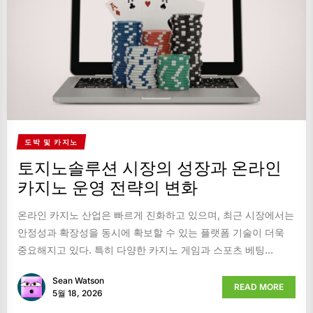
도박 및 카지노
토지노솔루션 시장의 성장과 온라인
카지노 운영 전략의 변화
온라인 카지노 산업은 빠르게 진화하고 있으며, 최근 시장에서는
안정성과 확장성을 동시에 확보할 수 있는 플랫폼 기술이 더욱
중요해지고 있다. 특히 다양한 카지노 게임과 스포츠 베팅...
Sean Watson
READ MORE
5월 18, 2026