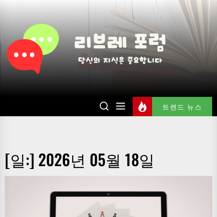
Skip
to
리
the
브
content
레
포
럼
트렌드 뉴스
[일:]
2026년 05월 18일